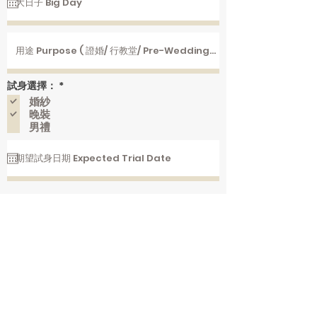
必
試身選擇：
*
填
婚紗
晚裝
男禮
提交
Contact Us